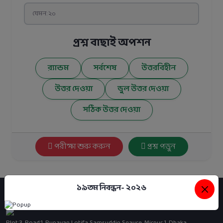
প্রশ্ন বাছাই অপশন
র‍্যান্ডম
সর্বশেষ
উত্তরবিহীন
উত্তর দেওয়া
ভুল উত্তর দেওয়া
সঠিক উত্তর দেওয়া
পরীক্ষা শুরু করুন
প্রশ্ন পড়ুন
১৯তম নিবন্ধন- ২০২৬
Plot:3, Road:1, Rupayan Lotifa Samsuddin Sqaure, Mirpur 1, Dhaka..