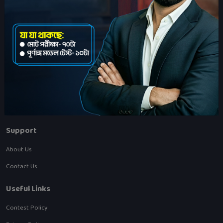
Plot:3, Road:1, Rupayan Lotifa Samsuddin Sqaure, Mirpur 1, Dhaka..
Features
Exam
Courses
Support
About Us
Contact Us
Useful Links
Contest Policy