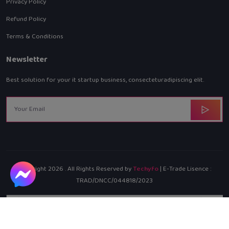
Privacy Policy
Refund Policy
Terms & Conditions
Newsletter
Best solution for your it startup business, consecteturadipiscing elit.
Copyright
2026
. All Rights Reserved by
Techyfo
| E-Trade Lisence :
TRAD/DNCC/044818/2023