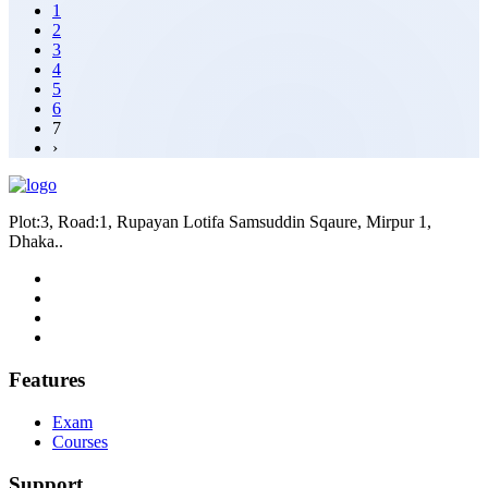
1
2
3
4
5
6
7
›
Plot:3, Road:1, Rupayan Lotifa Samsuddin Sqaure, Mirpur 1,
Dhaka..
Features
Exam
Courses
Support