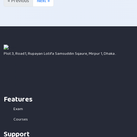
« Previous
Next »
Plot:3, Road:1, Rupayan Lotifa Samsuddin Sqaure, Mirpur 1, Dhaka..
Features
Exam
Courses
Support