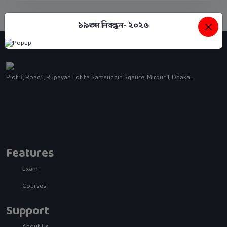
১৯তম নিবন্ধন- ২০২৬
Plot:3, Road:1, Rupayan Lotifa Samsuddin Sqaure, Mirpur 1, Dhaka..
Features
Exam
Courses
Support
About Us