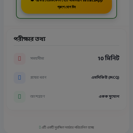
🔔 পরীক্ষার নোটিফিকেশন পেতে অফিসিয়াল WhatsApp
গ্রুপে যোগ দিন
পরীক্ষার তথ্য
10 মিনিট
সময়সীমা
প্রশ্নের ধরন
এমসিকিউ (MCQ)
অংশগ্রহণ
একক সুযোগ
এটি একটি সুরক্ষিত সার্ভারে পরিচালিত হচ্ছে