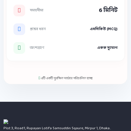
6 মিনিট
সময়সীমা
প্রশ্নের ধরন
এমসিকিউ (MCQ)
অংশগ্রহণ
একক সুযোগ
এটি একটি সুরক্ষিত সার্ভারে পরিচালিত হচ্ছে
Plot:3, Road:1, Rupayan Lotifa Samsuddin Sqaure, Mirpur 1, Dhaka..