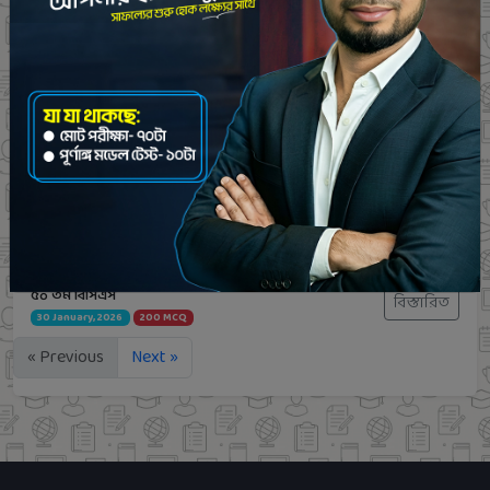
ভূমি জরিপ অধিদপ্তর। পদ: সহকারী জরিপ কর্মকর্তা (৭/৪/২৬)
বিস্তারিত
07 April, 2026
60 MCQ
পোস্টমাস্টার জেনারেল এর কার্যালয় ,রাজশাহী। পদের নাম:
বিস্তারিত
পোস্টম্যান( ২৭.০৩.২৬)
27 March, 2026
80 MCQ
combined bank officer general 31-1-26
বিস্তারিত
31 January, 2026
100 MCQ
combined bank officer cash 31-1-26
বিস্তারিত
31 January, 2026
100 MCQ
৫০ তম বিসিএস
বিস্তারিত
30 January, 2026
200 MCQ
« Previous
Next »