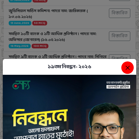
27 June, 2026
70 MCQ
জুডিসিয়াল সার্ভিস কমিশন। পদের নাম: জারিকারক (
বিস্তারিত
১৩.০৬.২০২৬)
13 June, 2026
50 MCQ
সমন্বিত ১০টি ব্যাংক ও ১টি আর্থিক প্রতিষ্ঠান । পদের নাম:
বিস্তারিত
অফিসার (জেনারেল) (১৬.০৫.২০২৬)
16 May, 2026
100 MCQ
সমন্বিত ৯টি ব্যাংক ও ২টি আর্থিক প্রতিষ্ঠান । পদের নাম: সিনিয়র
বিস্তারিত
অফিসার (১৫.০৫.২০২৬)
১৯তম নিবন্ধন- ২০২৬
15 May, 2026
100 MCQ
নৌ-পরিবহন কর্পোরেশন।পদের নাম: অফিস সহকারী কাম
বিস্তারিত
কম্পিউটার মুদ্রাক্ষরিক (১৫.০৫.২৬)
15 May, 2026
80 MCQ
পিএসসি (শ্রম ও কর্মসংস্থান মন্ত্রণালয়)। পদের নাম: শ্রম পরিদর্শক
বিস্তারিত
(১১.০৫.২৬)
11 May, 2026
102 MCQ
ভূমি মন্ত্রণালয়। পদের নাম: অফিস সহকারী কাম-কম্পিউটার
বিস্তারিত
মুদ্রাক্ষরিক (১১.০৪.২০২৬)
11 April, 2026
100 MCQ