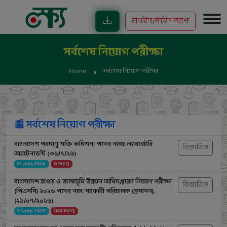
লগইন/সাইন আপ
সর্বশেষ নিয়োগ পরীক্ষা
Home
সর্বশেষ নিয়োগ পরীক্ষা
📰 সর্বশেষ নিয়োগ পরীক্ষা
বাংলাদেশ পরমাণু শক্তি কমিশন। পদের নামঃ ল্যাবরেটরি
বিস্তারিত
অ্যাটেনডেন্ট (৩১/৭/২৬)
31 July, 2026
0 MCQ
বাংলাদেশ হাওড় ও জলাভূমি উন্নয়ন অধিদপ্তরের নিয়োগ পরীক্ষা
বিস্তারিত
(পিএসসি) ২০২৬ পদের নাম: সহকারী পরিচালক (প্রশাসন),
(২১/০৭/২০২৬)
21 July, 2026
100 MCQ