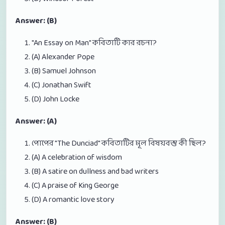
Answer: (B)
"An Essay on Man" কবিতাটি কার রচনা?
(A) Alexander Pope
(B) Samuel Johnson
(C) Jonathan Swift
(D) John Locke
Answer: (A)
পোপের "The Dunciad" কবিতাটির মূল বিষয়বস্তু কী ছিল?
(A) A celebration of wisdom
(B) A satire on dullness and bad writers
(C) A praise of King George
(D) A romantic love story
Answer: (B)