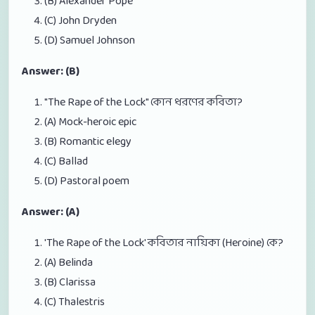
(B) Alexander Pope
(C) John Dryden
(D) Samuel Johnson
Answer: (B)
"The Rape of the Lock" কোন ধরণের কবিতা?
(A) Mock-heroic epic
(B) Romantic elegy
(C) Ballad
(D) Pastoral poem
Answer: (A)
'The Rape of the Lock' কবিতার নায়িকা (Heroine) কে?
(A) Belinda
(B) Clarissa
(C) Thalestris