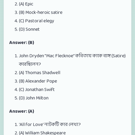
(A) Epic
(B) Mock-heroic satire
(C) Pastoral elegy
(D) Sonnet
Answer: (B)
John Dryden "Mac Flecknoe" কবিতায় কাকে ব্যঙ্গ (Satire)
করেছিলেন?
(A) Thomas Shadwell
(B) Alexander Pope
(C) Jonathan Swift
(D) John Milton
Answer: (A)
'All for Love' নাটকটি কার লেখা?
(A) William Shakespeare