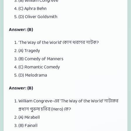
(B) William Congreve
(C) Aphra Behn
(D) Oliver Goldsmith
Answer: (B)
'The Way of the World' কোন ধরণের নাটক?
(A) Tragedy
(B) Comedy of Manners
(C) Romantic Comedy
(D) Melodrama
Answer: (B)
William Congreve-এর 'The Way of the World' নাটকের
প্রধান পুরুষ চরিত্র (Hero) কে?
(A) Mirabell
(B) Fainall