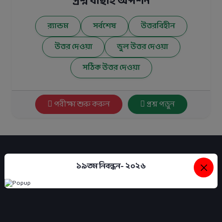
প্রশ্ন বাছাই অপশন
র‍্যান্ডম
সর্বশেষ
উত্তরবিহীন
উত্তর দেওয়া
ভুল উত্তর দেওয়া
সঠিক উত্তর দেওয়া
পরীক্ষা শুরু করুন
প্রশ্ন পড়ুন
১৯তম নিবন্ধন- ২০২৬
Plot:3, Road:1, Rupayan Lotifa Samsuddin Sqaure, Mirpur 1, Dhaka..