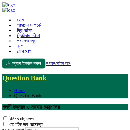
হোম
আমাদের সম্পর্কে
ফ্রি পরীক্ষা
প্রিমিয়াম পরীক্ষা
প্যাকেজসমূহ
ব্লগ
যোগাযোগ
অ্যাপ ইনস্টল করুন
লগইন/সাইন আপ
Question Bank
Home
Question Bank
পল্লী উন্নয়ন ও সমবায় মন্ত্রণালয়
টাইমার চালু করুন
নেগেটিভ মার্ক প্রযোজ্য
প্রশ্নের সংখ্যা